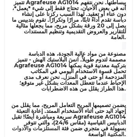
ببساطتها. نحن نتفهم
Agrafeuse AG1014
تتميز
أنه في بعض الأحيان، تحتاج فقط إلى شيء *يعمل*،
دون عناء أو تعقيد. لهذا السبب ركزنا على إنشاء
دباسة تقدم أداءً ثابتًا، مرارًا وتكرارًا. تقوم بتدبيس ما
يصل إلى 20 ورقة بشكل مريح، مما يجعلها مثالية
للتقارير والعروض التقديمية وتنظيم المستندات
العامة.
مصنوعة من مواد عالية الجودة، هذه الدباسة
مصممة لتدوم طويلاً. انسَ البلاستيك الهش - تتميز
بتركيبة معدنية قوية يمكنها
Agrafeuse AG1014
تحمل قسوة الاستخدام اليومي في المكاتب
المزدحمة أو حتى في المنزل. نحن نعرف مدى
الإحباط عندما تتعطل المعدات بشكل غير متوقع؛
هذا الطراز يقلل من هذه الاضطرابات.
يضمن تصميمها المريح التعامل المريح، مما يقلل من
إجهاد اليد حتى أثناء الاستخدام الممتد. إعادة التعبئة
Agrafeuse AG1014
سريعة ومباشرة أيضًا! تقبل
الدبابيس القياسية (مقاس 24/6)، والتي تتوفر
بسهولة في متجري ضمن فئة
المستلزمات والأدوات
الواسعة.
المكتبية