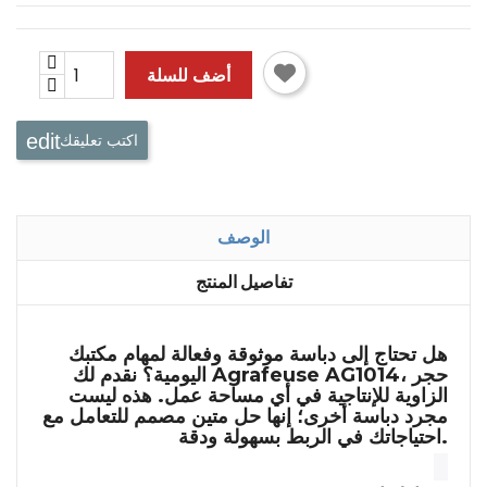
أضف للسلة
اكتب تعليقك
الوصف
تفاصيل المنتج
هل تحتاج إلى دباسة موثوقة وفعالة لمهام مكتبك
، حجر
Agrafeuse AG1014
اليومية؟ نقدم لك
الزاوية للإنتاجية في أي مساحة عمل. هذه ليست
مجرد دباسة أخرى؛ إنها حل متين مصمم للتعامل مع
احتياجاتك في الربط بسهولة ودقة.