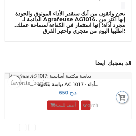
نحن واثقون من أنك ستقدر الأداء الموثوق والجودة
الدائمة لـ Agrafeuse AG1014. إنها أكثر من
مجرد أداة؛ إنها استثمار في الكفاءة لمساحة عملك.
اطلبها اليوم من متجري واختبر الفرق!
قد يعجبك ايضا
favorite_border
دباسة مكتبية AG 1017 - أداء...
650 د.ج.
search
أضف للسلة