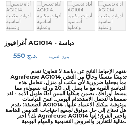
أغرافيوز AG1014 - دباسة
550 د.ج.
بدون الضريبة
نتفهم الإحباط الناتج عن دباسة لا تتعاون! تقدم
تدبيسًا متسقًا وخاليًا من التعثر،
Agrafeuse AG1014
مما يجعلها ضرورية لأي مكتب أو منزل. تتعامل هذه
الدباسة القوية مع ما يصل إلى 20 ورقة بسهولة، مما
يبسط أوراقك. يضمن هيكلها المتين أداءً طويل الأمد - لقد
صممناها لتحمل الاستخدام اليومي. انسَ الدباسات
موثوقية يمكنك الاعتماد عليها.
AG1014
الضعيفة؛ تقدم
هل تحتاج إلى حل موثوق لجميع احتياجات التدبيس الخاصة
واختبر الفرق! إنها
Agrafeuse AG1014
بك؟ اختر
مثالية للتقارير والعروض التقديمية والمهام اليومية.