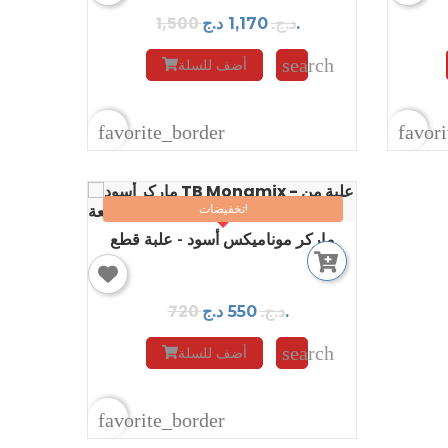
1,500 د.ج.
1,170 د.ج.
search
أضف للسلة
favorite_border
favor
تخفيضات!
ماركر موناميكس أسود - علبة قطع
720 د.ج.
550 د.ج.
search
أضف للسلة
favorite_border