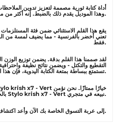
وهذا الموديل يقدم ذلك بالضبط. إنه أكثر من مجرد قلم؛ إنه امتداد لأفكارك، يترجم الأفكار بسهولة على الورق.
يقع هذا القلم الاستثنائي ضمن فئة
المستلزمات و
فقط.
لقد صممنا هذا القلم بدقة. يضمن توزيع الوزن المت
التقطيع والتكتل - ويضمن نتائج نظيفة واحتراف
تستمتع ببساطة بمتعة الكتابة اليدوية، فإن هذا القلم يؤدي بشكل لا تشوبه شائبة.
خيارًا ممتازًا. نحن نؤمن
ylo krish x7 - Vert
نبيعه في متجري.
Stylo krish x7 - Vert
بالحرفية عالية الجودة والقيمة الدائمة؛ لهذا السبب ندعم كل
إلى عربة التسوق الخاصة بك الآن وأعد اكتشاف متعة الكتابة.