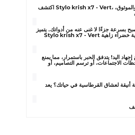
، أداة كتابة ثورية مصممة لتعزيز تدوين الملاحظات اليومية ومساعيك الإبداعية. نحن نتفهم أهمية القلم السلس والموثوق،
Stylo krish x7 - Vert
اكتشف
 بسرعة جزءًا لا غنى عنه من أدواتك. يتميز
بلمسة نهائية خضراء زاهية - "Vert" تعني أخضر بالفرنسية - مما يضيف لمسة من الرقي إلى مكتبك. لكن جماله ليس سطحيًا
Stylo krish x7 - Vert
إجهاد اليد! يتدفق الحبر باستمرار، مما يمنع
ظات الاجتماعات، أو ترسم التصاميم، أو