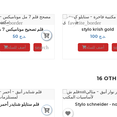
rite_border
favorite_border
stylo krish gold
قلم تصحيح موناميكس 7 مل
100 د.ج.
50 د.ج.
search
s
أضف للسلة
أضف للسلة
16 OT
Stylo schneider - no
قلم ستايلو شنايدر أحمر