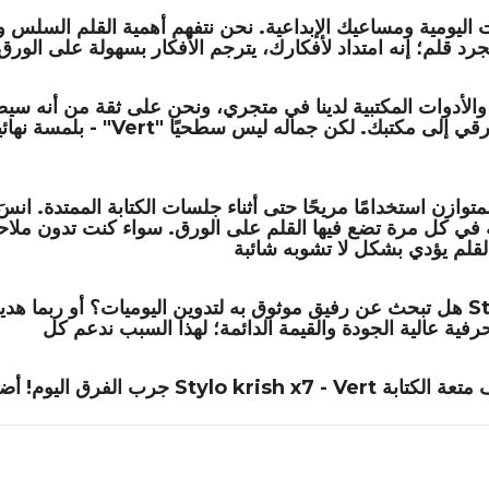
الأدوات المكتبية
لدينا في متجري، ونحن على ثقة من أنه سيصبح
وازن استخدامًا مريحًا حتى أثناء جلسات الكتابة الممتدة. انسَ 
ية في كل مرة تضع فيها القلم على الورق. سواء كنت تدون ملاح
St
هل تبحث عن رفيق موثوق به لتدوين اليوميات؟ أو ربما هدية أنيقة لعشاق القرطاسية في حياتك؟ يعد
Stylo krish x7 - Vert
جرب الفرق اليوم! أضف