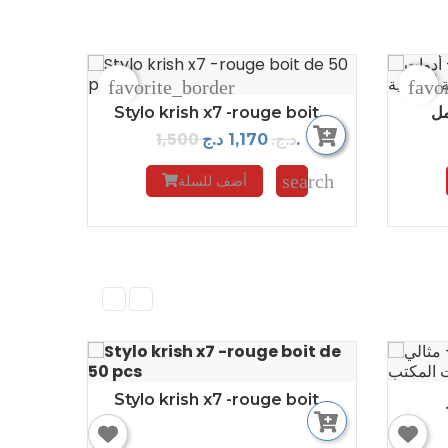
favorite_border
favo
Stylo krish x7 -rouge boit...
1,500 د.ج.
1,170 د.ج.
search
أضف للسلة
Stylo krish x7 -rouge boit...