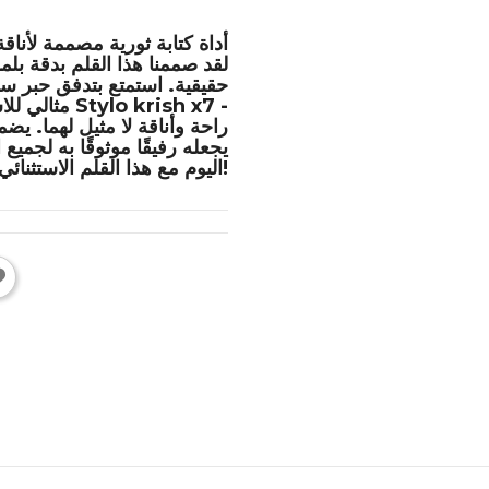
لقد صممنا هذا القلم بدقة بلم
حقيقية. استمتع بتدفق حبر س
Stylo krish x7 -
مثالي للاستخدام اليومي أو تدوين اليوميات أو كهدية، يوفر
يجعله رفيقًا موثوقًا به لجميع 
اليوم مع هذا القلم الاستثنائي!