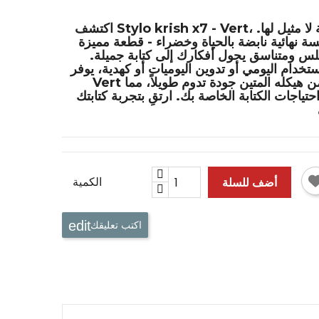
، أداة كتابة ثورية مصممة لأناقة لا مثيل لها.
Stylo krish x7 - Vert
اكتشف
سة نهائية نابضة بالحياة وخضراء - قطعة مميزة
لس ومتناسق يحول أفكارك إلى كتابة جميلة.
راحة وأناقة لا مثيل لهما. يضمن هيكله المتين جودة تدوم طويلاً، مما
Vert
احتياجات الكتابة الخاصة بك. ارتقِ بتجربة كتابتك
الكمية
أضف للسلة
اكتب تعليقك