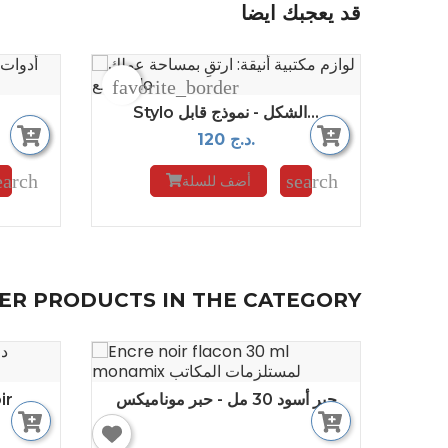
قد يعجبك ايضا
favorite_border
Stylo الشكل - نموذج قابل...
120 د.ج.
earch
search
أضف للسلة
HER PRODUCTS IN THE CATEGORY
حبر أسود 30 مل - حبر موناميكس
ir