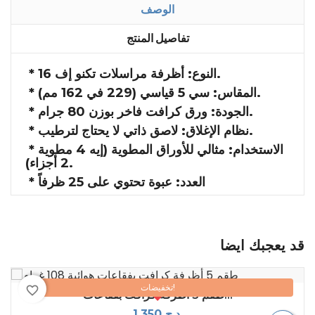
الوصف
تفاصيل المنتج
* النوع: أظرفة مراسلات تكنو إف 16.
* المقاس: سي 5 قياسي (229 في 162 مم).
* الجودة: ورق كرافت فاخر بوزن 80 جرام.
* نظام الإغلاق: لاصق ذاتي لا يحتاج لترطيب.
* الاستخدام: مثالي للأوراق المطوية (إيه 4 مطوية
2 أجزاء).
* العدد: عبوة تحتوي على 25 ظرفاً
قد يعجبك ايضا
تخفيضات!
favorite_border
طقم 5 أظرفة كرافت بفقاعات...
1,350 د.ج.