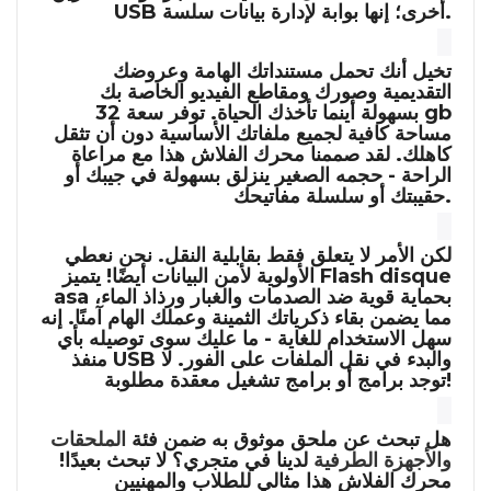
USB أخرى؛ إنها بوابة لإدارة بيانات سلسة.
تخيل أنك تحمل مستنداتك الهامة وعروضك
التقديمية وصورك ومقاطع الفيديو الخاصة بك
32 gb
بسهولة أينما تأخذك الحياة. توفر سعة
مساحة كافية لجميع ملفاتك الأساسية دون أن تثقل
كاهلك. لقد صممنا محرك الفلاش هذا مع مراعاة
الراحة - حجمه الصغير ينزلق بسهولة في جيبك أو
حقيبتك أو سلسلة مفاتيحك.
لكن الأمر لا يتعلق فقط بقابلية النقل. نحن نعطي
Flash disque
الأولوية لأمن البيانات أيضًا! يتميز
بحماية قوية ضد الصدمات والغبار ورذاذ الماء،
asa
مما يضمن بقاء ذكرياتك الثمينة وعملك الهام آمنًا. إنه
سهل الاستخدام للغاية - ما عليك سوى توصيله بأي
منفذ USB والبدء في نقل الملفات على الفور. لا
توجد برامج أو برامج تشغيل معقدة مطلوبة!
هل تبحث عن ملحق موثوق به ضمن فئة
الملحقات
والأجهزة الطرفية
لدينا في متجري؟ لا تبحث بعيدًا!
محرك الفلاش هذا مثالي للطلاب والمهنيين