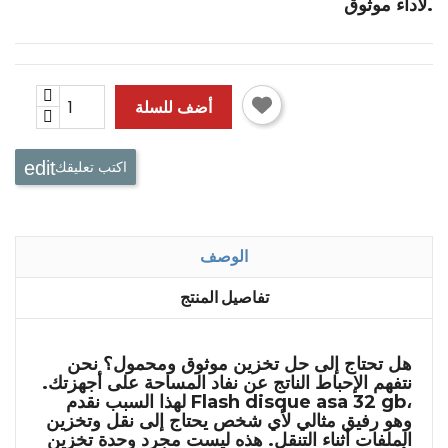
لأداء موثوق.
أضف للسلة
اكتب تعليقك
الوصف
تفاصيل المنتج
هل تحتاج إلى حل تخزين موثوق ومحمول؟ نحن
نتفهم الإحباط الناتج عن نفاد المساحة على أجهزتك.
،
Flash disque asa 32 gb
لهذا السبب نقدم
وهو رفيق مثالي لأي شخص يحتاج إلى نقل وتخزين
الملفات أثناء التنقل. هذه ليست مجرد وحدة تخزين