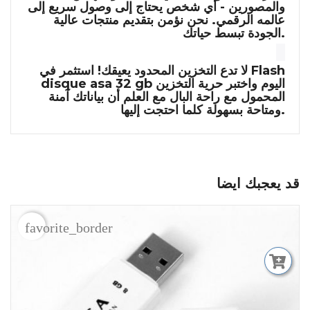
والمصورين - أي شخص يحتاج إلى وصول سريع إلى
عالمه الرقمي. نحن نؤمن بتقديم منتجات عالية
الجودة تبسط حياتك.
Flash
لا تدع التخزين المحدود يعيقك! استثمر في
اليوم واختبر حرية التخزين
disque asa 32 gb
المحمول مع راحة البال مع العلم أن بياناتك آمنة
ومتاحة بسهولة كلما احتجت إليها.
قد يعجبك ايضا
favorite_border