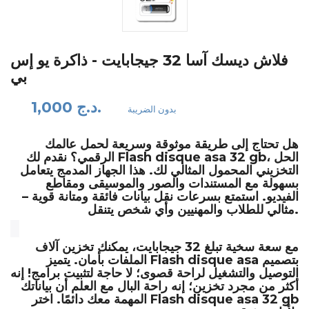
فلاش ديسك آسا 32 جيجابايت - ذاكرة يو إس
بي
1,000 د.ج.
بدون الضريبة
هل تحتاج إلى طريقة موثوقة وسريعة لحمل عالمك
، الحل
Flash disque asa 32 gb
الرقمي؟ نقدم لك
التخزيني المحمول المثالي لك. هذا الجهاز المدمج يتعامل
بسهولة مع المستندات والصور والموسيقى ومقاطع
الفيديو. استمتع بسرعات نقل بيانات فائقة ومتانة قوية –
مثالي للطلاب والمهنيين وأي شخص يتنقل.
مع سعة سخية تبلغ
32 جيجابايت
، يمكنك تخزين آلاف
بتصميم
Flash disque asa
الملفات بأمان. يتميز
التوصيل والتشغيل لراحة قصوى؛ لا حاجة لتثبيت برامج! إنه
أكثر من مجرد تخزين؛ إنه راحة البال مع العلم أن بياناتك
Flash disque asa 32 gb
المهمة معك دائمًا. اختر