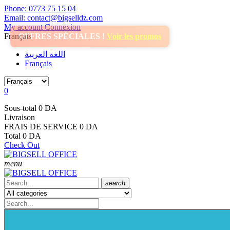
Phone: 0773 75 15 04
Email: contact@bigselldz.com
My account
Connexion
Français
OFFRES SPÉCIALES !
Voir les promos
اللغة العربية
Français
0
Sous-total
0 DA
Livraison
FRAIS DE SERVICE
0 DA
Total
0 DA
Check Out
menu
search