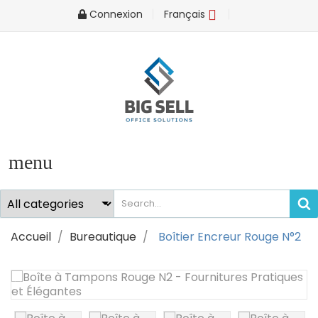
Connexion
Français
Sign in
You need to be logged in to save products in your wish list
Cancel
Sign i
menu
Accueil
Bureautique
Boîtier Encreur Rouge N°2