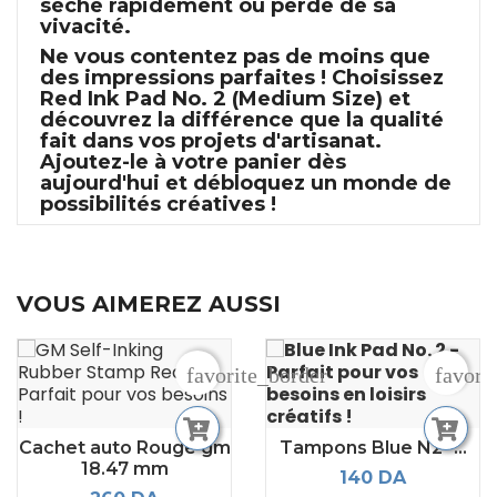
sèche rapidement ou perde de sa
vivacité.
Ne vous contentez pas de moins que
des impressions parfaites ! Choisissez
Red Ink Pad No. 2 (Medium Size)
et
découvrez la différence que la qualité
fait dans vos projets d'artisanat.
Ajoutez-le à votre panier dès
aujourd'hui et débloquez un monde de
possibilités créatives !
VOUS AIMEREZ AUSSI
favorite_border
favori
Cachet auto Rouge gm
Tampons Blue N2 -...
18.47 mm
140 DA