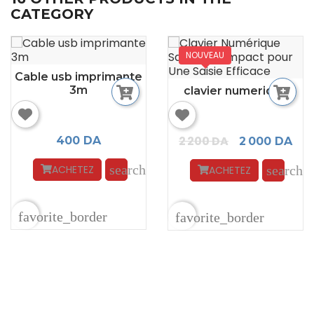
CATEGORY
NOUVEAU
Cable usb imprimante
3m
clavier numerique
2 200 DA
400 DA
2 000 DA
search
ACHETEZ
search
ACHETEZ
favorite_border
favorite_border