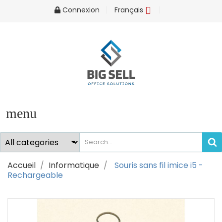
Connexion
Français
Sign in
You need to be logged in to save products in your wish list
Cancel
Sign i
menu
Accueil
Informatique
Souris sans fil imice i5 -
Rechargeable