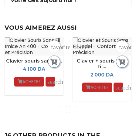
vôtre dès aujourd'hui !
VOUS AIMEREZ AUSSI
favorite_border
favori
Clavier souris sans fil...
Clavier + souris sans
fil...
4 100 DA
2 000 DA
search
ACHETEZ
search
ACHETEZ
16 OTHER PRODUCTS IN THE