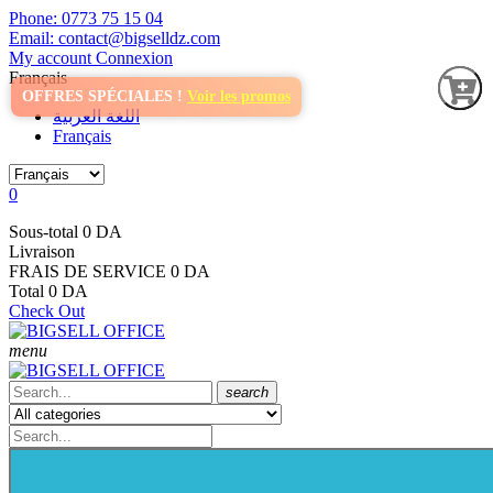
Phone: 0773 75 15 04
Email: contact@bigselldz.com
My account
Connexion
Français
OFFRES SPÉCIALES !
Voir les promos
اللغة العربية
Français
0
Sous-total
0 DA
Livraison
FRAIS DE SERVICE
0 DA
Total
0 DA
Check Out
menu
search