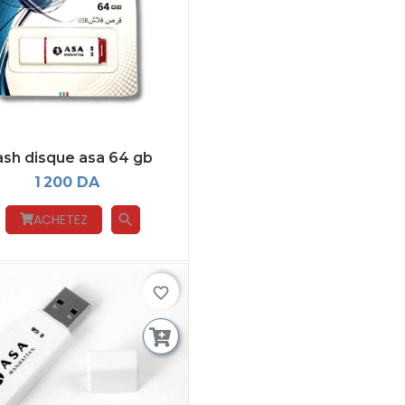
ash disque asa 64 gb
1 200 DA
ACHETEZ
search
favorite_border