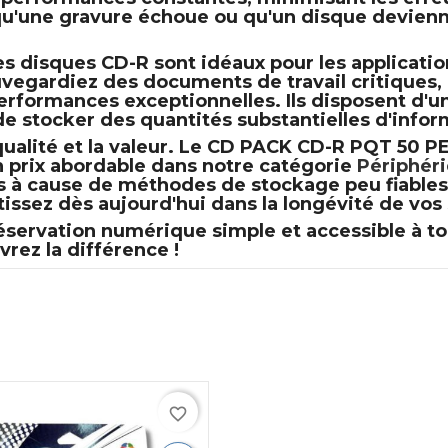
t qu'une gravure échoue ou qu'un disque devienne
es
disques CD-R
sont idéaux pour les applicati
auvegardiez des documents de travail critiques
performances exceptionnelles. Ils disposent d'
 stocker des quantités substantielles d'infor
ualité et la valeur. Le
CD PACK CD-R PQT 50 P
n prix abordable dans notre catégorie
Périphér
 à cause de méthodes de stockage peu fiables 
tissez dès aujourd'hui dans la longévité de vos
préservation numérique simple et accessible à
rez la différence !
favorite_border