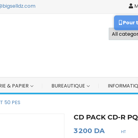
@bigselldz.com
M
ign in
Pour 
u need to be logged in to save products in your wish list.
Cancel
Sign in
IE & PAPIER
BUREAUTIQUE
INFORMATI
T 50 PES
CD PACK CD-R PQ
3 200 DA
HT