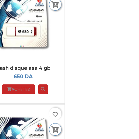
lash disque asa 4 gb
650 DA
ACHETEZ
search
favorite_border