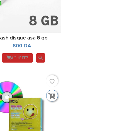
lash disque asa 8 gb
800 DA
ACHETEZ
search
favorite_border