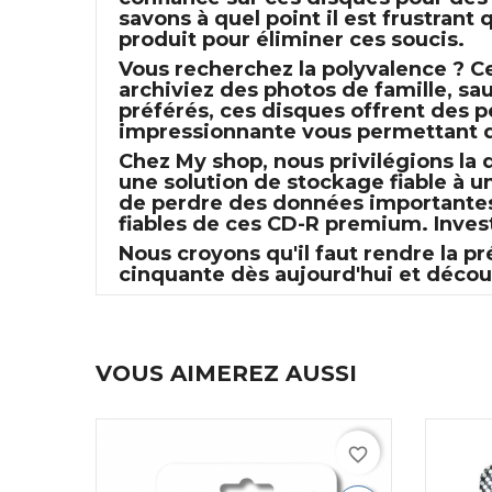
savons à quel point il est frustran
produit pour éliminer ces soucis.
Vous recherchez la polyvalence ? C
archiviez des photos de famille, s
préférés, ces disques offrent des 
impressionnante vous permettant de
Chez My shop, nous privilégions la q
une solution de stockage fiable à u
de perdre des données importantes
fiables de ces CD-R premium. Inves
Nous croyons qu'il faut rendre la 
cinquante dès aujourd'hui et découv
VOUS AIMEREZ AUSSI
favorite_border