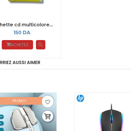
ette cd multicolore...
150 DA
ACHETEZ
search
RIEZ AUSSI AIMER
PROMO !
favorite_border