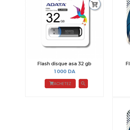
Flash disque asa 32 gb
F
1 000 DA
ACHETEZ
search