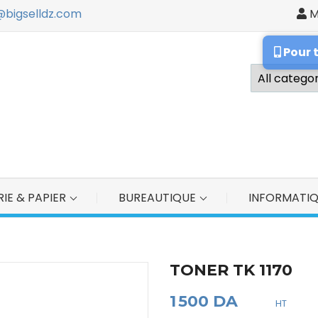
@bigselldz.com
M
ign in
Pour 
u need to be logged in to save products in your wish list.
Cancel
Sign in
IE & PAPIER
BUREAUTIQUE
INFORMATI
TONER TK 1170
1 500 DA
HT