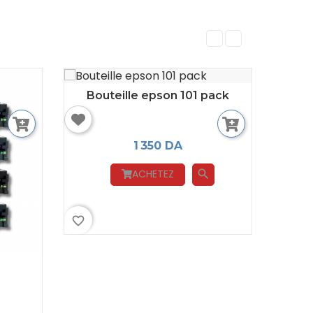
Bouteille epson 101 pack
1 350 DA
ACHETEZ
search
favorite_border
encr