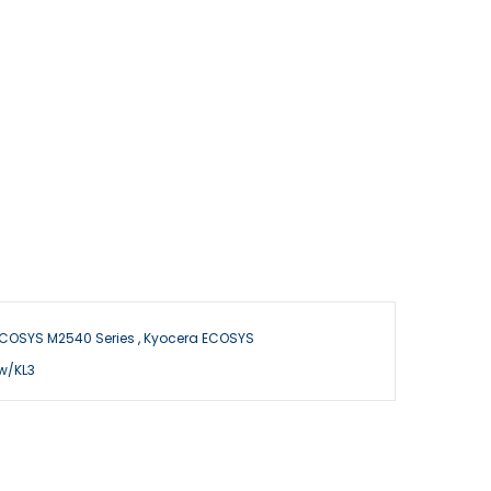
ECOSYS M2540 Series
,
Kyocera ECOSYS
w/KL3