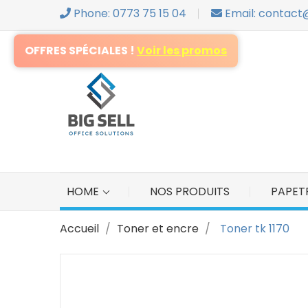
Phone: 0773 75 15 04
Email: contact
S
OFFRES SPÉCIALES !
Voir les promos
Yo
HOME
NOS PRODUITS
PAPETR
Accueil
Toner et encre
Toner tk 1170