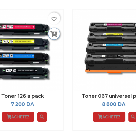
favorite_border
Toner 126 a pack
Toner 067 universel 
7 200 DA
8 800 DA
ACHETEZ
ACHETEZ
search
searc