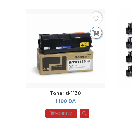
favorite_border
Toner tk1130
1 100 DA
ACHETEZ
search